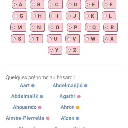
A
B
C
D
E
F
G
H
I
J
K
L
M
N
O
P
Q
R
S
T
U
V
W
X
Y
Z
Quelques prénoms au hasard :
Aart
Abdelmadjid
Abdelmalik
Agathr
Ahouando
Ahron
Aimée-Pierrette
Aïzen