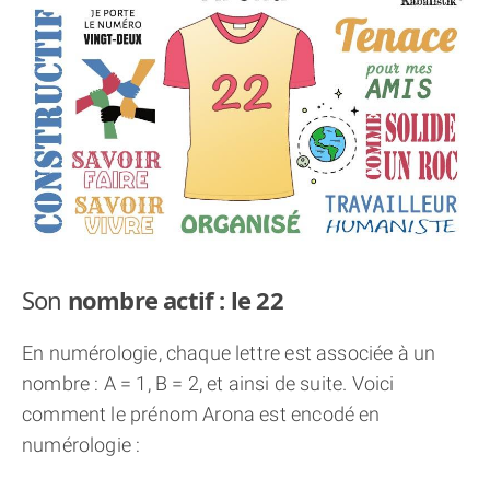
THÈME « DOUBLE JE »
APPRENDRE LA NUMÉROLOGIE
EXPLORER LA NUMÉROLOGIE
70.000 PRÉNOMS
(À PROPOS)
Son
nombre actif : le 22
En numérologie, chaque lettre est associée à un
nombre : A = 1, B = 2, et ainsi de suite. Voici
comment le prénom Arona est encodé en
numérologie :