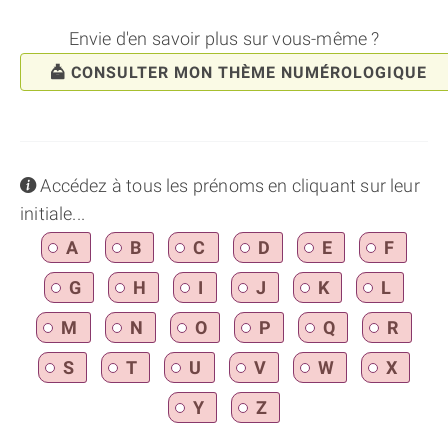
Envie d'en savoir plus sur vous-même ?
CONSULTER MON THÈME NUMÉROLOGIQUE
info
Accédez à tous les prénoms en cliquant sur leur
initiale...
A
B
C
D
E
F
G
H
I
J
K
L
M
N
O
P
Q
R
S
T
U
V
W
X
Y
Z