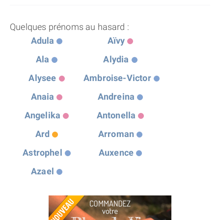
Quelques prénoms au hasard :
Adula
Aïvy
Ala
Alydia
Alysee
Ambroise-Victor
Anaia
Andreina
Angelika
Antonella
Ard
Arroman
Astrophel
Auxence
Azael