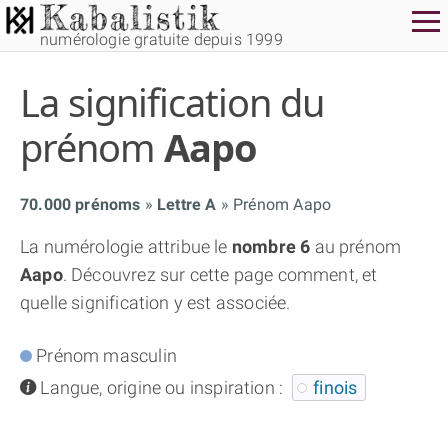
numérologie gratuite depuis 1999
La signification du
prénom
Aapo
70.000 prénoms
Lettre A
Prénom Aapo
THÈME GRATUIT
La numérologie attribue le
nombre 6
au prénom
Aapo
. Découvrez sur cette page comment, et
THÈME NUMÉROLOGIQUE APPROFONDI
quelle signification y est associée.
THÈME TEMPOREL
Prénom masculin
info
Langue, origine ou inspiration :
finois
NUMÉROSCOPE