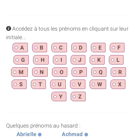
info
Accédez à tous les prénoms en cliquant sur leur
initiale...
A
B
C
D
E
F
G
H
I
J
K
L
M
N
O
P
Q
R
S
T
U
V
W
X
Y
Z
Quelques prénoms au hasard :
Abrielle
Achmad