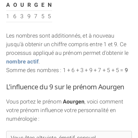
A
O
U
R
G
E
N
1
6
3
9
7
5
5
Les nombres sont additionnés, et à nouveau
jusqu'à obtenir un chiffre compris entre 1 et 9. Ce
processus appliqué au prénom permet d'obtenir le
nombre actif
.
Somme des nombres : 1 + 6 + 3 + 9 + 7 + 5 + 5 =
9
L'influence du 9 sur le prénom Aourgen
Vous portez le prénom
Aourgen
, voici comment
votre prénom influence votre personnalité en
numérologie :
Vous êtes altruiste, émotif, sensuel...