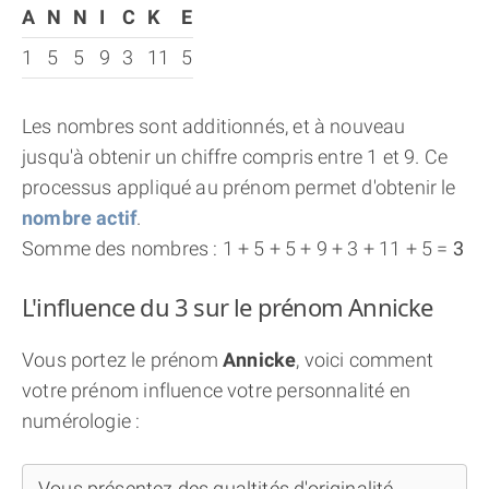
A
N
N
I
C
K
E
1
5
5
9
3
11
5
Les nombres sont additionnés, et à nouveau
jusqu'à obtenir un chiffre compris entre 1 et 9. Ce
processus appliqué au prénom permet d'obtenir le
nombre actif
.
Somme des nombres : 1 + 5 + 5 + 9 + 3 + 11 + 5 =
3
L'influence du 3 sur le prénom Annicke
Vous portez le prénom
Annicke
, voici comment
votre prénom influence votre personnalité en
numérologie :
Vous présentez des qualtités d'originalité,