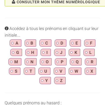
CONSULTER MON THÈME NUMÉROLOGIQUE
info
Accédez à tous les prénoms en cliquant sur leur
initiale...
A
B
C
D
E
F
G
H
I
J
K
L
M
N
O
P
Q
R
S
T
U
V
W
X
Y
Z
Quelques prénoms au hasard :