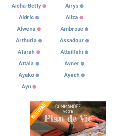
Aïcha-Betty
Aïrys
Aldric
Aliza
Alwena
Ambrose
Arthuria
Assadour
Atarah
Attaillahi
Attala
Avner
Ayako
Ayech
Ayu