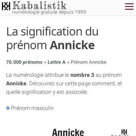
numérologie gratuite depuis 1999
La signification du
prénom
Annicke
70.000 prénoms
Lettre A
Prénom Annicke
THÈME GRATUIT
La numérologie attribue le
nombre 3
au prénom
Annicke
. Découvrez sur cette page comment, et
THÈME NUMÉROLOGIQUE APPROFONDI
quelle signification y est associée.
THÈME TEMPOREL
Prénom masculin
NUMÉROSCOPE