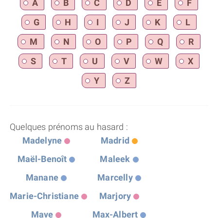
A
B
C
D
E
F
G
H
I
J
K
L
M
N
O
P
Q
R
S
T
U
V
W
X
Y
Z
Quelques prénoms au hasard :
Madelyne
Madrid
Maël-Benoît
Maleek
Manane
Marcelly
Marie-Christiane
Marjory
Mave
Max-Albert