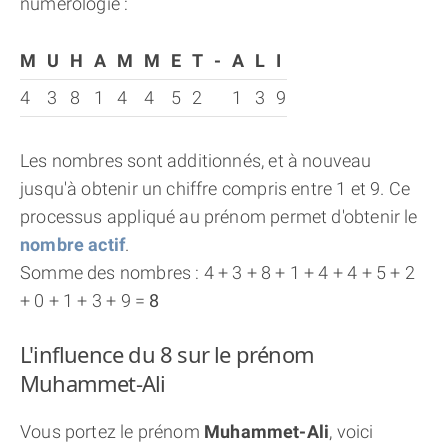
numérologie :
M
U
H
A
M
M
E
T
-
A
L
I
4
3
8
1
4
4
5
2
1
3
9
Les nombres sont additionnés, et à nouveau
jusqu'à obtenir un chiffre compris entre 1 et 9. Ce
processus appliqué au prénom permet d'obtenir le
nombre actif
.
Somme des nombres : 4 + 3 + 8 + 1 + 4 + 4 + 5 + 2
+ 0 + 1 + 3 + 9 =
8
L'influence du 8 sur le prénom
Muhammet-Ali
Vous portez le prénom
Muhammet-Ali
, voici