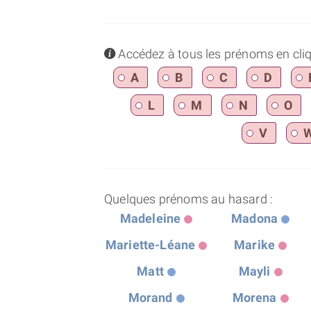
info
Accédez à tous les prénoms en cliqua
A
B
C
D
L
M
N
O
V
Quelques prénoms au hasard :
Madeleine
Madona
Mariette-Léane
Marike
Matt
Mayli
Morand
Morena