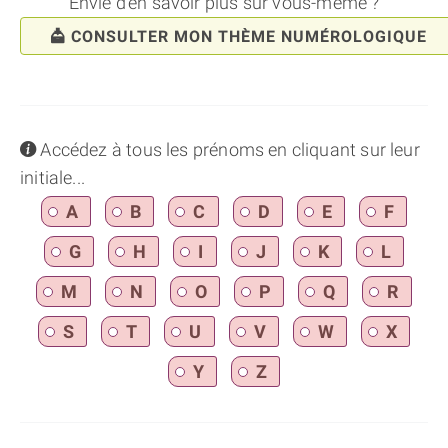
Envie d'en savoir plus sur vous-même ?
CONSULTER MON THÈME NUMÉROLOGIQUE
info
Accédez à tous les prénoms en cliquant sur leur
initiale...
A
B
C
D
E
F
G
H
I
J
K
L
M
N
O
P
Q
R
S
T
U
V
W
X
Y
Z