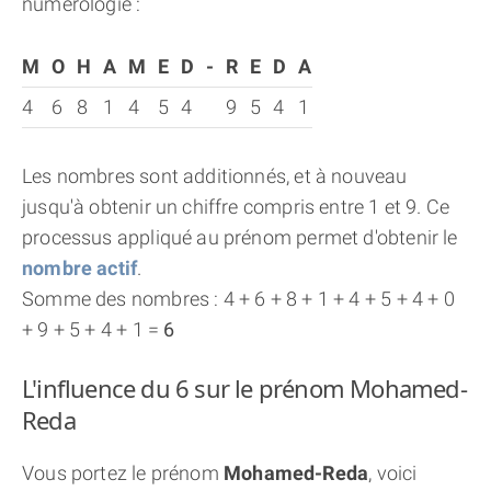
numérologie :
M
O
H
A
M
E
D
-
R
E
D
A
4
6
8
1
4
5
4
9
5
4
1
Les nombres sont additionnés, et à nouveau
jusqu'à obtenir un chiffre compris entre 1 et 9. Ce
processus appliqué au prénom permet d'obtenir le
nombre actif
.
Somme des nombres : 4 + 6 + 8 + 1 + 4 + 5 + 4 + 0
+ 9 + 5 + 4 + 1 =
6
L'influence du 6 sur le prénom Mohamed-
Reda
Vous portez le prénom
Mohamed-Reda
, voici