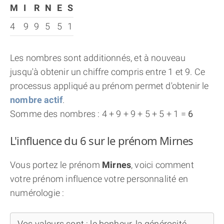
M
I
R
N
E
S
4
9
9
5
5
1
Les nombres sont additionnés, et à nouveau
jusqu'à obtenir un chiffre compris entre 1 et 9. Ce
processus appliqué au prénom permet d'obtenir le
nombre actif
.
Somme des nombres : 4 + 9 + 9 + 5 + 5 + 1 =
6
L'influence du 6 sur le prénom Mirnes
Vous portez le prénom
Mirnes
, voici comment
votre prénom influence votre personnalité en
numérologie :
Vos valeurs sont : le bonheur, la générosité,