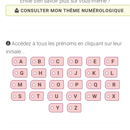
Envie d'en savoir plus sur vous-même ?
CONSULTER MON THÈME NUMÉROLOGIQUE
info
Accédez à tous les prénoms en cliquant sur leur
initiale...
A
B
C
D
E
F
G
H
I
J
K
L
M
N
O
P
Q
R
S
T
U
V
W
X
Y
Z