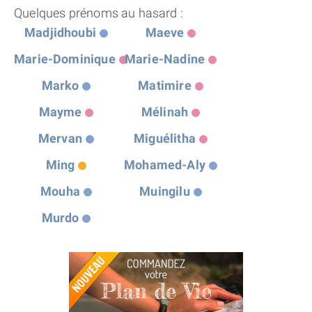
Quelques prénoms au hasard :
Madjidhoubi
Maeve
Marie-Dominique
Marie-Nadine
Marko
Matimire
Mayme
Mélinah
Mervan
Miguélitha
Ming
Mohamed-Aly
Mouha
Muingilu
Murdo