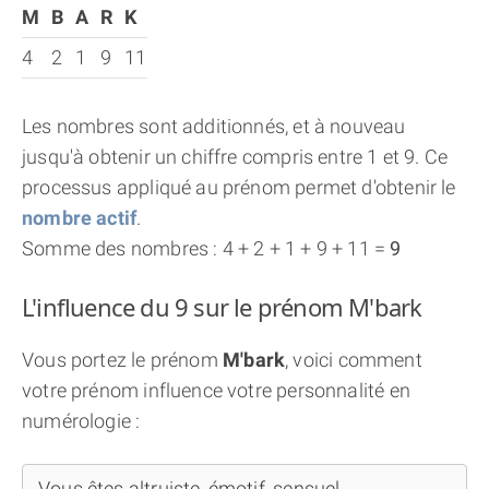
M
B
A
R
K
4
2
1
9
11
Les nombres sont additionnés, et à nouveau
jusqu'à obtenir un chiffre compris entre 1 et 9. Ce
processus appliqué au prénom permet d'obtenir le
nombre actif
.
Somme des nombres : 4 + 2 + 1 + 9 + 11 =
9
L'influence du 9 sur le prénom M'bark
Vous portez le prénom
M'bark
, voici comment
votre prénom influence votre personnalité en
numérologie :
Vous êtes altruiste, émotif, sensuel...