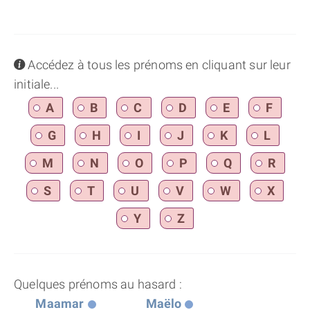
info
Accédez à tous les prénoms en cliquant sur leur
initiale...
A
B
C
D
E
F
G
H
I
J
K
L
M
N
O
P
Q
R
S
T
U
V
W
X
Y
Z
Quelques prénoms au hasard :
Maamar
Maëlo