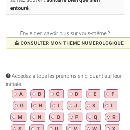
entouré
.
Envie d'en savoir plus sur vous-même ?
CONSULTER MON THÈME NUMÉROLOGIQUE
info
Accédez à tous les prénoms en cliquant sur leur
initiale...
A
B
C
D
E
F
G
H
I
J
K
L
M
N
O
P
Q
R
S
T
U
V
W
X