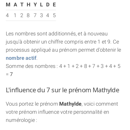
M
A
T
H
Y
L
D
E
4
1
2
8
7
3
4
5
Les nombres sont additionnés, et à nouveau
jusqu'à obtenir un chiffre compris entre 1 et 9. Ce
processus appliqué au prénom permet d'obtenir le
nombre actif
.
Somme des nombres : 4 + 1 + 2 + 8 + 7 + 3 + 4 + 5
=
7
L'influence du 7 sur le prénom Mathylde
Vous portez le prénom
Mathylde
, voici comment
votre prénom influence votre personnalité en
numérologie :