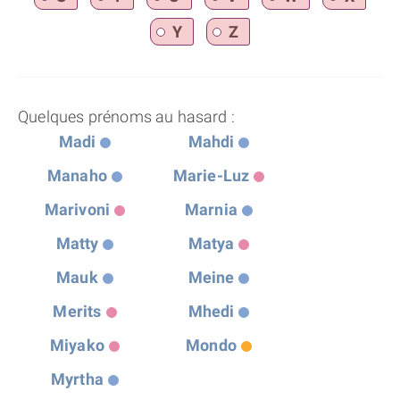
Y
Z
Quelques prénoms au hasard :
Madi
Mahdi
Manaho
Marie-Luz
Marivoni
Marnia
Matty
Matya
Mauk
Meine
Merits
Mhedi
Miyako
Mondo
Myrtha