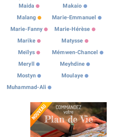
Maida
Makaio
Malang
Marie-Emmanuel
Marie-Fanny
Marie-Hérèse
Marike
Matysse
Meïlys
Mémwen-Chancel
Meryll
Meyhdine
Mostyn
Moulaye
Muhammad-Ali