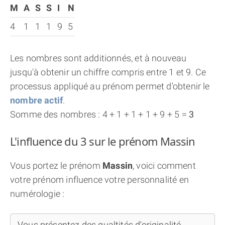
M
A
S
S
I
N
4
1
1
1
9
5
Les nombres sont additionnés, et à nouveau
jusqu'à obtenir un chiffre compris entre 1 et 9. Ce
processus appliqué au prénom permet d'obtenir le
nombre actif
.
Somme des nombres : 4 + 1 + 1 + 1 + 9 + 5 =
3
L'influence du 3 sur le prénom Massin
Vous portez le prénom
Massin
, voici comment
votre prénom influence votre personnalité en
numérologie :
Vous présentez des qualtités d'originalité,