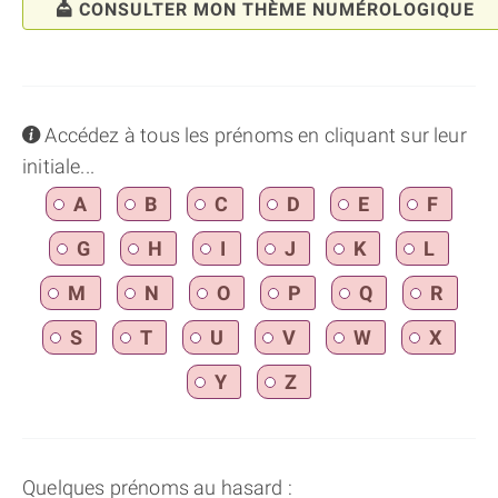
CONSULTER MON THÈME NUMÉROLOGIQUE
info
Accédez à tous les prénoms en cliquant sur leur
initiale...
A
B
C
D
E
F
G
H
I
J
K
L
M
N
O
P
Q
R
S
T
U
V
W
X
Y
Z
Quelques prénoms au hasard :