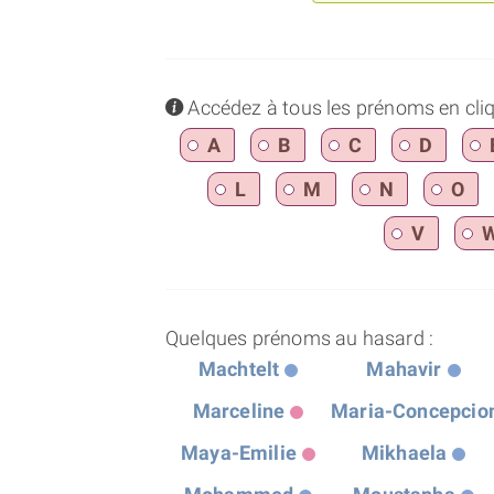
info
Accédez à tous les prénoms en cliqua
A
B
C
D
L
M
N
O
V
Quelques prénoms au hasard :
Machtelt
Mahavir
Marceline
Maria-Concepcio
Maya-Emilie
Mikhaela