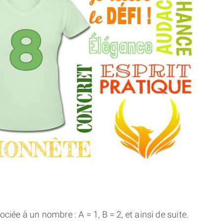
THÈME « DOUBLE JE »
APPRENDRE LA NUMÉROLOGIE
EXPLORER LA NUMÉROLOGIE
70.000 PRÉNOMS
(À PROPOS)
ciée à un nombre : A = 1, B = 2, et ainsi de suite.