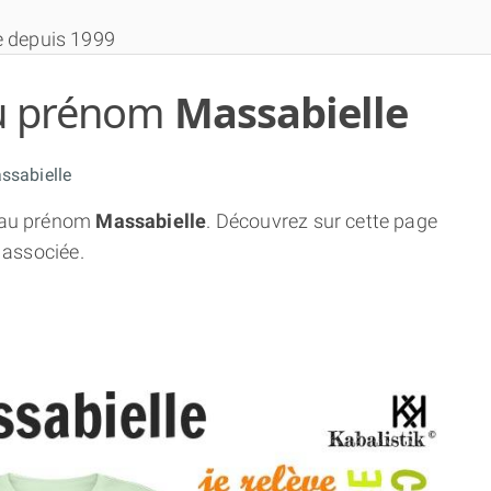
e depuis 1999
 du prénom
Massabielle
sabielle
au prénom
Massabielle
. Découvrez sur cette page
THÈME GRATUIT
 associée.
THÈME NUMÉROLOGIQUE APPROFONDI
THÈME TEMPOREL
NUMÉROSCOPE