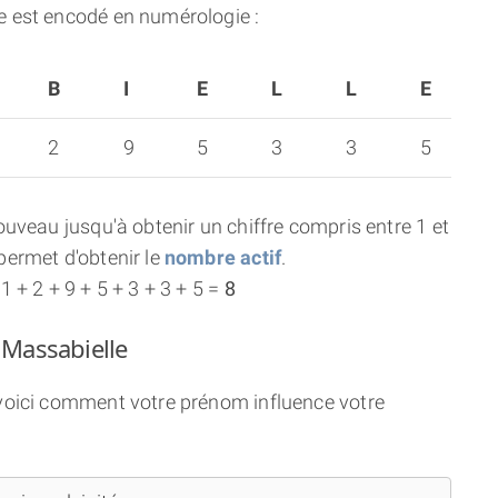
 est encodé en numérologie :
B
I
E
L
L
E
2
9
5
3
3
5
uveau jusqu'à obtenir un chiffre compris entre 1 et
ermet d'obtenir le
nombre actif
.
 + 2 + 9 + 5 + 3 + 3 + 5 =
8
 Massabielle
 voici comment votre prénom influence votre