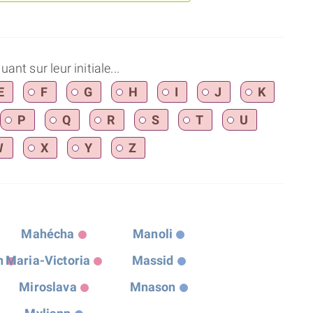
nt sur leur initiale...
E
F
G
H
I
J
K
P
Q
R
S
T
U
W
X
Y
Z
Mahécha
Manoli
n
Maria-Victoria
Massid
Miroslava
Mnason