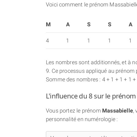
Voici comment le prénom Massabielle
M
A
S
S
A
4
1
1
1
1
Les nombres sont additionnés, et à no
9. Ce processus appliqué au prénom p
Somme des nombres : 4 + 1 + 1 + 1 + 1
L'influence du 8 sur le prénom
Vous portez le prénom
Massabielle
,
personnalité en numérologie :