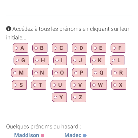
info
Accédez à tous les prénoms en cliquant sur leur
initiale...
A
B
C
D
E
F
G
H
I
J
K
L
M
N
O
P
Q
R
S
T
U
V
W
X
Y
Z
Quelques prénoms au hasard :
Maddison
Madec