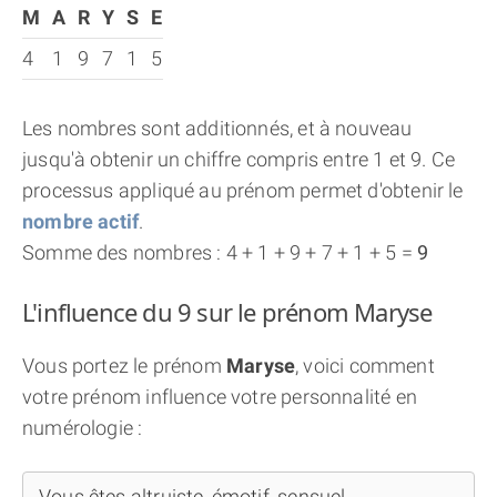
M
A
R
Y
S
E
4
1
9
7
1
5
Les nombres sont additionnés, et à nouveau
jusqu'à obtenir un chiffre compris entre 1 et 9. Ce
processus appliqué au prénom permet d'obtenir le
nombre actif
.
Somme des nombres : 4 + 1 + 9 + 7 + 1 + 5 =
9
L'influence du 9 sur le prénom Maryse
Vous portez le prénom
Maryse
, voici comment
votre prénom influence votre personnalité en
numérologie :
Vous êtes altruiste, émotif, sensuel...