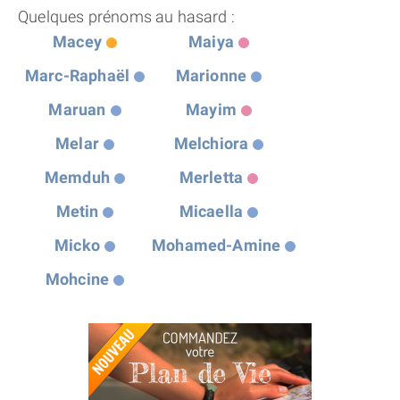
Quelques prénoms au hasard :
Macey
Maiya
Marc-Raphaël
Marionne
Maruan
Mayim
Melar
Melchiora
Memduh
Merletta
Metin
Micaella
Micko
Mohamed-Amine
Mohcine