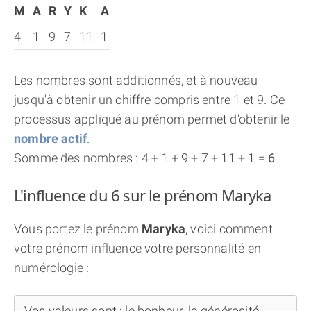
M
A
R
Y
K
A
4
1
9
7
11
1
Les nombres sont additionnés, et à nouveau
jusqu'à obtenir un chiffre compris entre 1 et 9. Ce
processus appliqué au prénom permet d'obtenir le
nombre actif
.
Somme des nombres : 4 + 1 + 9 + 7 + 11 + 1 =
6
L'influence du 6 sur le prénom Maryka
Vous portez le prénom
Maryka
, voici comment
votre prénom influence votre personnalité en
numérologie :
Vos valeurs sont : le bonheur, la générosité,