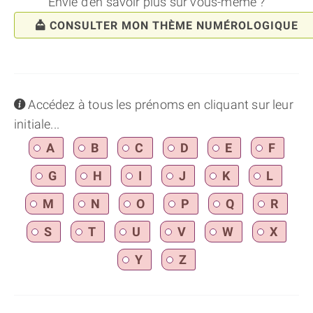
Envie d'en savoir plus sur vous-même ?
CONSULTER MON THÈME NUMÉROLOGIQUE
info
Accédez à tous les prénoms en cliquant sur leur
initiale...
A
B
C
D
E
F
G
H
I
J
K
L
M
N
O
P
Q
R
S
T
U
V
W
X
Y
Z