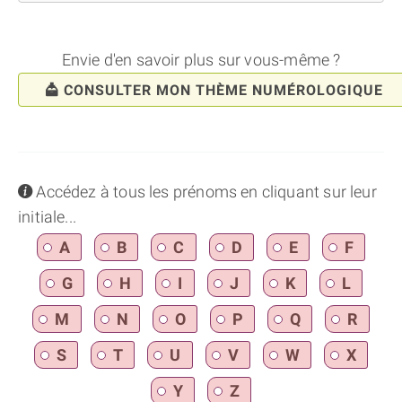
Envie d'en savoir plus sur vous-même ?
CONSULTER MON THÈME NUMÉROLOGIQUE
info
Accédez à tous les prénoms en cliquant sur leur
initiale...
A
B
C
D
E
F
G
H
I
J
K
L
M
N
O
P
Q
R
S
T
U
V
W
X
Y
Z