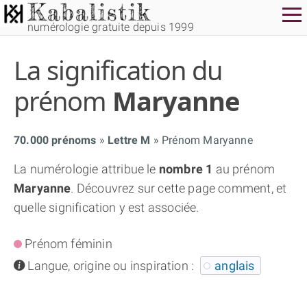
numérologie gratuite depuis 1999
La signification du
prénom
Maryanne
70.000 prénoms
Lettre M
Prénom Maryanne
THÈME GRATUIT
La numérologie attribue le
nombre 1
au prénom
Maryanne
. Découvrez sur cette page comment, et
THÈME NUMÉROLOGIQUE APPROFONDI
quelle signification y est associée.
THÈME TEMPOREL
Prénom féminin
info
Langue, origine ou inspiration :
anglais
NUMÉROSCOPE