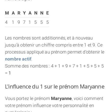
M
A
R
Y
A
N
N
E
4
1
9
7
1
5
5
5
Les nombres sont additionnés, et à nouveau
jusqu'à obtenir un chiffre compris entre 1 et 9. Ce
processus appliqué au prénom permet d'obtenir le
nombre actif
.
Somme des nombres : 4 + 1 + 9 + 7 + 1 + 5 + 5 + 5
=
1
L'influence du 1 sur le prénom Maryanne
Vous portez le prénom
Maryanne
, voici comment
votre prénom influence votre personnalité en