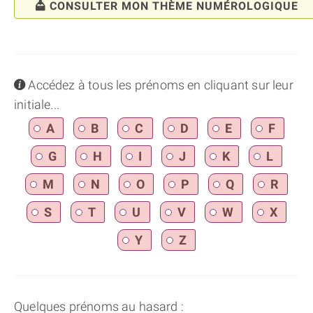
CONSULTER MON THÈME NUMÉROLOGIQUE
info
Accédez à tous les prénoms en cliquant sur leur
initiale...
A
B
C
D
E
F
G
H
I
J
K
L
M
N
O
P
Q
R
S
T
U
V
W
X
Y
Z
Quelques prénoms au hasard :