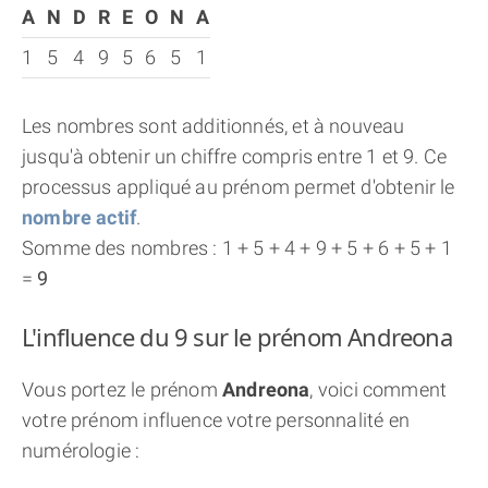
A
N
D
R
E
O
N
A
1
5
4
9
5
6
5
1
Les nombres sont additionnés, et à nouveau
jusqu'à obtenir un chiffre compris entre 1 et 9. Ce
processus appliqué au prénom permet d'obtenir le
nombre actif
.
Somme des nombres : 1 + 5 + 4 + 9 + 5 + 6 + 5 + 1
=
9
L'influence du 9 sur le prénom Andreona
Vous portez le prénom
Andreona
, voici comment
votre prénom influence votre personnalité en
numérologie :