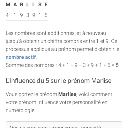
M
A
R
L
I
S
E
4
1
9
3
9
1
5
Les nombres sont additionnés, et à nouveau
jusqu'à obtenir un chiffre compris entre 1 et 9. Ce
processus appliqué au prénom permet d'obtenir le
nombre actif
.
Somme des nombres : 4 + 1 + 9 + 3 + 9 + 1 + 5 =
5
L'influence du 5 sur le prénom Marlise
Vous portez le prénom
Marlise
, voici comment
votre prénom influence votre personnalité en
numérologie :
Vos valeurs sont : mouvement, curiosité,