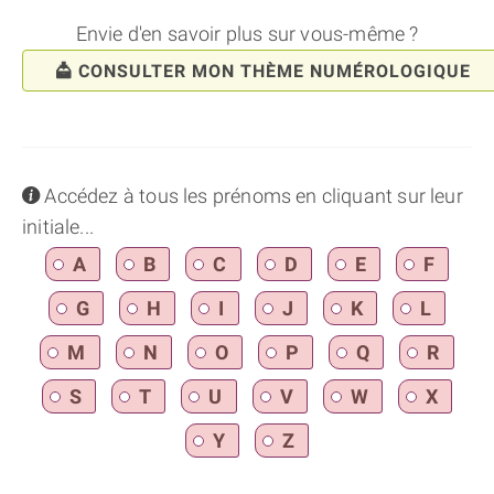
Envie d'en savoir plus sur vous-même ?
CONSULTER MON THÈME NUMÉROLOGIQUE
info
Accédez à tous les prénoms en cliquant sur leur
initiale...
A
B
C
D
E
F
G
H
I
J
K
L
M
N
O
P
Q
R
S
T
U
V
W
X
Y
Z