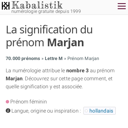
numérologie gratuite depuis 1999
La signification du
prénom
Marjan
70.000 prénoms
Lettre M
Prénom Marjan
THÈME GRATUIT
La numérologie attribue le
nombre 3
au prénom
Marjan
. Découvrez sur cette page comment, et
THÈME NUMÉROLOGIQUE APPROFONDI
quelle signification y est associée.
THÈME TEMPOREL
Prénom féminin
info
Langue, origine ou inspiration :
hollandais
NUMÉROSCOPE