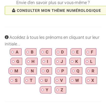
Envie d'en savoir plus sur vous-même ?
CONSULTER MON THÈME NUMÉROLOGIQUE
info
Accédez à tous les prénoms en cliquant sur leur
initiale...
A
B
C
D
E
F
G
H
I
J
K
L
M
N
O
P
Q
R
S
T
U
V
W
X
Y
Z