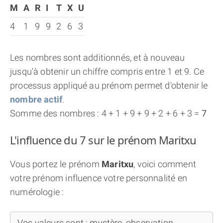
M
A
R
I
T
X
U
4
1
9
9
2
6
3
Les nombres sont additionnés, et à nouveau
jusqu'à obtenir un chiffre compris entre 1 et 9. Ce
processus appliqué au prénom permet d'obtenir le
nombre actif
.
Somme des nombres : 4 + 1 + 9 + 9 + 2 + 6 + 3 =
7
L'influence du 7 sur le prénom Maritxu
Vous portez le prénom
Maritxu
, voici comment
votre prénom influence votre personnalité en
numérologie :
Vos valeurs sont : mystère, observation,