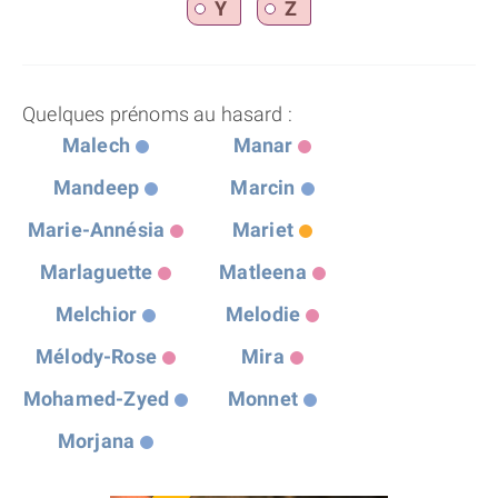
Y
Z
Quelques prénoms au hasard :
Malech
Manar
Mandeep
Marcin
Marie-Annésia
Mariet
Marlaguette
Matleena
Melchior
Melodie
Mélody-Rose
Mira
Mohamed-Zyed
Monnet
Morjana