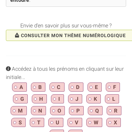
Envie d'en savoir plus sur vous-même ?
CONSULTER MON THÈME NUMÉROLOGIQUE
info
Accédez à tous les prénoms en cliquant sur leur
initiale...
A
B
C
D
E
F
G
H
I
J
K
L
M
N
O
P
Q
R
S
T
U
V
W
X