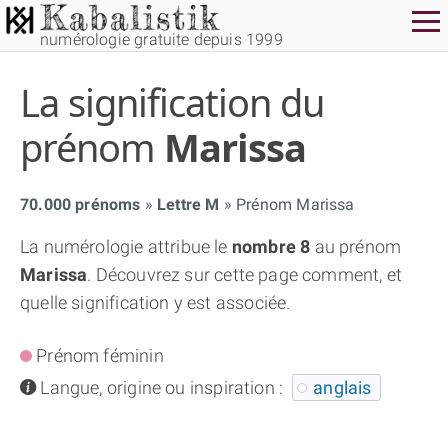
numérologie gratuite depuis 1999
La signification du
prénom
Marissa
70.000 prénoms
Lettre M
Prénom Marissa
THÈME GRATUIT
La numérologie attribue le
nombre 8
au prénom
Marissa
. Découvrez sur cette page comment, et
THÈME NUMÉROLOGIQUE APPROFONDI
quelle signification y est associée.
THÈME TEMPOREL
Prénom féminin
info
Langue, origine ou inspiration :
anglais
NUMÉROSCOPE