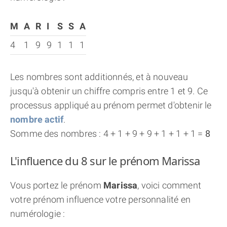
M
A
R
I
S
S
A
4
1
9
9
1
1
1
Les nombres sont additionnés, et à nouveau
jusqu'à obtenir un chiffre compris entre 1 et 9. Ce
processus appliqué au prénom permet d'obtenir le
nombre actif
.
Somme des nombres : 4 + 1 + 9 + 9 + 1 + 1 + 1 =
8
L'influence du 8 sur le prénom Marissa
Vous portez le prénom
Marissa
, voici comment
votre prénom influence votre personnalité en
numérologie :