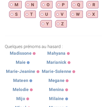
M
N
O
P
Q
R
S
T
U
V
W
X
Y
Z
Quelques prénoms au hasard :
Madissone
Mahyana
Maie
Marianick
Marie-Jeanine
Marie-Solenne
Mateen
Megane
Melodie
Menina
Mijo
Milaine