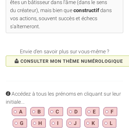
êtes un bâtisseur dans l'âme (dans le sens
du créateur), mais bien que
constructif
dans
vos actions, souvent succès et échecs
s'alterneront.
Envie d'en savoir plus sur vous-même ?
CONSULTER MON THÈME NUMÉROLOGIQUE
info
Accédez à tous les prénoms en cliquant sur leur
initiale...
A
B
C
D
E
F
G
H
I
J
K
L