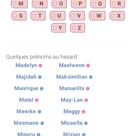
M
N
O
P
Q
R
S
T
U
V
W
X
Y
Z
Quelques prénoms au hasard :
Madelyn
Maelwenn
Majidah
Maksimilian
Manrique
Manuelita
Matel
May-Lan
Meerke
Meggy
Mesmane
Micaella
Minoru
Mizian