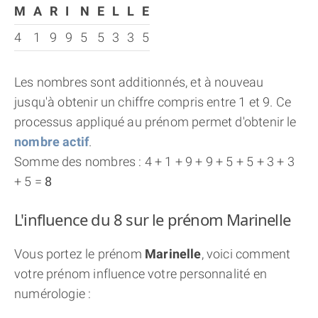
M
A
R
I
N
E
L
L
E
4
1
9
9
5
5
3
3
5
Les nombres sont additionnés, et à nouveau
jusqu'à obtenir un chiffre compris entre 1 et 9. Ce
processus appliqué au prénom permet d'obtenir le
nombre actif
.
Somme des nombres : 4 + 1 + 9 + 9 + 5 + 5 + 3 + 3
+ 5 =
8
L'influence du 8 sur le prénom Marinelle
Vous portez le prénom
Marinelle
, voici comment
votre prénom influence votre personnalité en
numérologie :