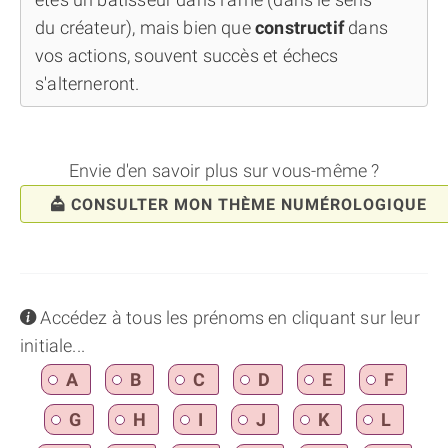
du créateur), mais bien que
constructif
dans
vos actions, souvent succès et échecs
s'alterneront.
Envie d'en savoir plus sur vous-même ?
CONSULTER MON THÈME NUMÉROLOGIQUE
info
Accédez à tous les prénoms en cliquant sur leur
initiale...
A
B
C
D
E
F
G
H
I
J
K
L