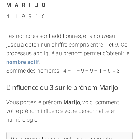
M
A
R
I
J
O
4
1
9
9
1
6
Les nombres sont additionnés, et à nouveau
jusqu'à obtenir un chiffre compris entre 1 et 9. Ce
processus appliqué au prénom permet d'obtenir le
nombre actif
.
Somme des nombres : 4 + 1 + 9 + 9 + 1 + 6 =
3
L'influence du 3 sur le prénom Marijo
Vous portez le prénom
Marijo
, voici comment
votre prénom influence votre personnalité en
numérologie :
Vous présentez des qualtités d'originalité,