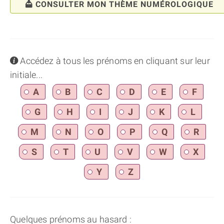
CONSULTER MON THÈME NUMÉROLOGIQUE
info
Accédez à tous les prénoms en cliquant sur leur
initiale...
A
B
C
D
E
F
G
H
I
J
K
L
M
N
O
P
Q
R
S
T
U
V
W
X
Y
Z
Quelques prénoms au hasard :