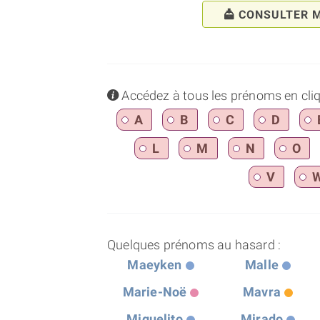
CONSULTER 
info
Accédez à tous les prénoms en cliqua
A
B
C
D
L
M
N
O
V
Quelques prénoms au hasard :
Maeyken
Malle
Marie-Noë
Mavra
Miguelito
Mirado