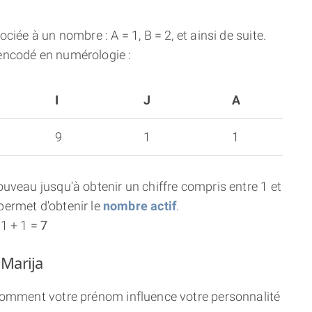
ciée à un nombre : A = 1, B = 2, et ainsi de suite.
encodé en numérologie :
I
J
A
9
1
1
uveau jusqu'à obtenir un chiffre compris entre 1 et
ermet d'obtenir le
nombre actif
.
 1 + 1 =
7
 Marija
 comment votre prénom influence votre personnalité