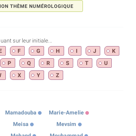
MON THÈME NUMÉROLOGIQUE
nt sur leur initiale...
E
F
G
H
I
J
K
P
Q
R
S
T
U
W
X
Y
Z
Mamadouba
Marie-Amelie
Meisa
Mevsim
Mohand
Mouhammad