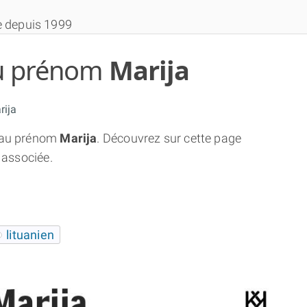
e depuis 1999
 du prénom
Marija
ija
au prénom
Marija
. Découvrez sur cette page
THÈME GRATUIT
 associée.
THÈME NUMÉROLOGIQUE APPROFONDI
THÈME TEMPOREL
lituanien
NUMÉROSCOPE