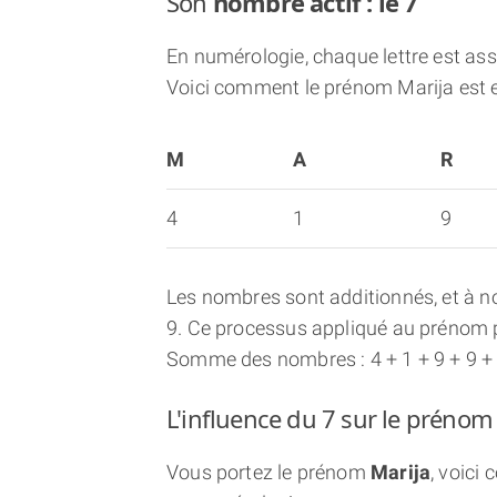
Son
nombre actif : le 7
En numérologie, chaque lettre est asso
Voici comment le prénom Marija est 
M
A
R
4
1
9
Les nombres sont additionnés, et à no
9. Ce processus appliqué au prénom p
Somme des nombres : 4 + 1 + 9 + 9 +
L'influence du 7 sur le prénom
Vous portez le prénom
Marija
, voici