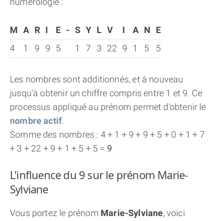
numérologie :
M
A
R
I
E
-
S
Y
L
V
I
A
N
E
4
1
9
9
5
1
7
3
22
9
1
5
5
Les nombres sont additionnés, et à nouveau
jusqu'à obtenir un chiffre compris entre 1 et 9. Ce
processus appliqué au prénom permet d'obtenir le
nombre actif
.
Somme des nombres : 4 + 1 + 9 + 9 + 5 + 0 + 1 + 7
+ 3 + 22 + 9 + 1 + 5 + 5 =
9
L'influence du 9 sur le prénom Marie-
Sylviane
Vous portez le prénom
Marie-Sylviane
, voici