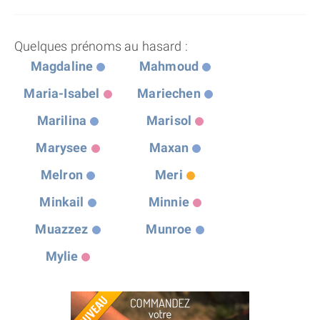
Quelques prénoms au hasard :
Magdaline
Mahmoud
Maria-Isabel
Mariechen
Marilina
Marisol
Marysee
Maxan
Melron
Meri
Minkail
Minnie
Muazzez
Munroe
Mylie