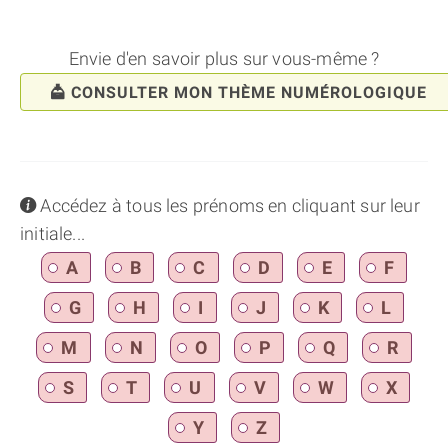
Envie d'en savoir plus sur vous-même ?
CONSULTER MON THÈME NUMÉROLOGIQUE
info
Accédez à tous les prénoms en cliquant sur leur
initiale...
A
B
C
D
E
F
G
H
I
J
K
L
M
N
O
P
Q
R
S
T
U
V
W
X
Y
Z