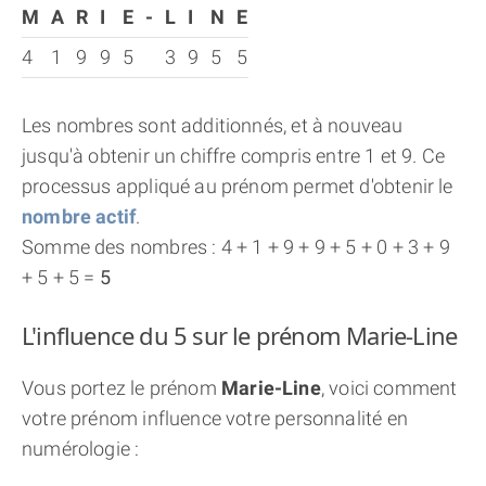
M
A
R
I
E
-
L
I
N
E
4
1
9
9
5
3
9
5
5
Les nombres sont additionnés, et à nouveau
jusqu'à obtenir un chiffre compris entre 1 et 9. Ce
processus appliqué au prénom permet d'obtenir le
nombre actif
.
Somme des nombres : 4 + 1 + 9 + 9 + 5 + 0 + 3 + 9
+ 5 + 5 =
5
L'influence du 5 sur le prénom Marie-Line
Vous portez le prénom
Marie-Line
, voici comment
votre prénom influence votre personnalité en
numérologie :