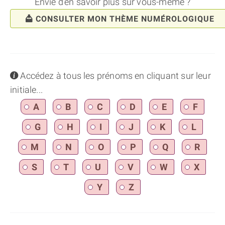
Envie d'en savoir plus sur vous-même ?
CONSULTER MON THÈME NUMÉROLOGIQUE
info
Accédez à tous les prénoms en cliquant sur leur
initiale...
A
B
C
D
E
F
G
H
I
J
K
L
M
N
O
P
Q
R
S
T
U
V
W
X
Y
Z