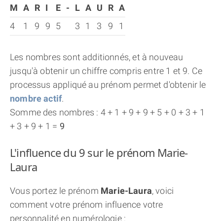
M
A
R
I
E
-
L
A
U
R
A
4
1
9
9
5
3
1
3
9
1
Les nombres sont additionnés, et à nouveau
jusqu'à obtenir un chiffre compris entre 1 et 9. Ce
processus appliqué au prénom permet d'obtenir le
nombre actif
.
Somme des nombres : 4 + 1 + 9 + 9 + 5 + 0 + 3 + 1
+ 3 + 9 + 1 =
9
L'influence du 9 sur le prénom Marie-
Laura
Vous portez le prénom
Marie-Laura
, voici
comment votre prénom influence votre
personnalité en numérologie :