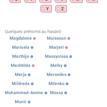
Y
Z
Quelques prénoms au hasard :
Magdalone
Maïssoun
Marisela
Marjeri
Marthijn
Massynissa
Mechtilde
Melky
Merja
Mersedes
Mildreda
Milenko
Mohammed-Amine
Mossa
Munir