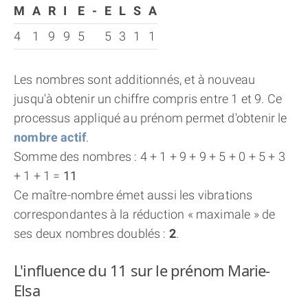
M
A
R
I
E
-
E
L
S
A
4
1
9
9
5
5
3
1
1
Les nombres sont additionnés, et à nouveau
jusqu'à obtenir un chiffre compris entre 1 et 9. Ce
processus appliqué au prénom permet d'obtenir le
nombre actif
.
Somme des nombres : 4 + 1 + 9 + 9 + 5 + 0 + 5 + 3
+ 1 + 1 =
11
Ce maître-nombre émet aussi les vibrations
correspondantes à la réduction « maximale » de
ses deux nombres doublés :
2
.
L'influence du 11 sur le prénom Marie-
Elsa