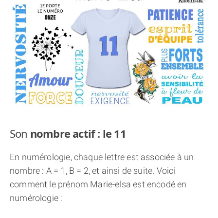
THÈME « DOUBLE JE »
APPRENDRE LA NUMÉROLOGIE
EXPLORER LA NUMÉROLOGIE
70.000 PRÉNOMS
(À PROPOS)
Son
nombre actif : le 11
En numérologie, chaque lettre est associée à un
nombre : A = 1, B = 2, et ainsi de suite. Voici
comment le prénom Marie-elsa est encodé en
numérologie :