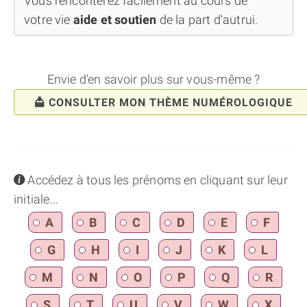
Vous renconterez facilement au cours de
votre vie
aide et soutien
de la part d'autrui.
Envie d'en savoir plus sur vous-même ?
CONSULTER MON THÈME NUMÉROLOGIQUE
info
Accédez à tous les prénoms en cliquant sur leur
initiale...
A
B
C
D
E
F
G
H
I
J
K
L
M
N
O
P
Q
R
S
T
U
V
W
X