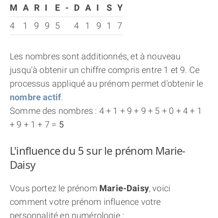
M
A
R
I
E
-
D
A
I
S
Y
4
1
9
9
5
4
1
9
1
7
Les nombres sont additionnés, et à nouveau
jusqu'à obtenir un chiffre compris entre 1 et 9. Ce
processus appliqué au prénom permet d'obtenir le
nombre actif
.
Somme des nombres : 4 + 1 + 9 + 9 + 5 + 0 + 4 + 1
+ 9 + 1 + 7 =
5
L'influence du 5 sur le prénom Marie-
Daisy
Vous portez le prénom
Marie-Daisy
, voici
comment votre prénom influence votre
personnalité en numérologie :