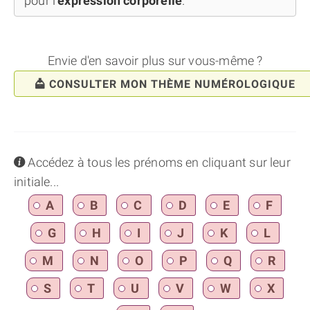
pour l'
expression corporelle
.
Envie d'en savoir plus sur vous-même ?
CONSULTER MON THÈME NUMÉROLOGIQUE
info
Accédez à tous les prénoms en cliquant sur leur
initiale...
A
B
C
D
E
F
G
H
I
J
K
L
M
N
O
P
Q
R
S
T
U
V
W
X