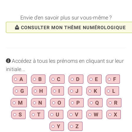
Envie d'en savoir plus sur vous-même ?
CONSULTER MON THÈME NUMÉROLOGIQUE
info
Accédez à tous les prénoms en cliquant sur leur
initiale...
A
B
C
D
E
F
G
H
I
J
K
L
M
N
O
P
Q
R
S
T
U
V
W
X
Y
Z