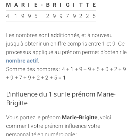
M
A
R
I
E
-
B
R
I
G
I
T
T
E
4
1
9
9
5
2
9
9
7
9
2
2
5
Les nombres sont additionnés, et à nouveau
jusqu'à obtenir un chiffre compris entre 1 et 9. Ce
processus appliqué au prénom permet d'obtenir le
nombre actif
.
Somme des nombres : 4 + 1 + 9 + 9 + 5 + 0 + 2 + 9
+ 9 + 7 + 9 + 2 + 2 + 5 =
1
L'influence du 1 sur le prénom Marie-
Brigitte
Vous portez le prénom
Marie-Brigitte
, voici
comment votre prénom influence votre
personnalité en numérologie :