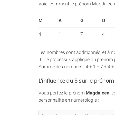
Voici comment le prénom Magdaleen 
M
A
G
D
4
1
7
4
Les nombres sont additionnés, et à no
9. Ce processus appliqué au prénom p
Somme des nombres : 4 + 1 + 7 + 4 + 1
L'influence du 8 sur le préno
Vous portez le prénom
Magdaleen
, 
personnalité en numérologie :