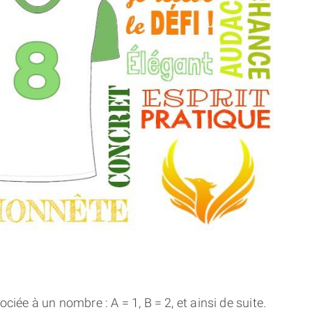
THÈME « DOUBLE JE »
APPRENDRE LA NUMÉROLOGIE
EXPLORER LA NUMÉROLOGIE
70.000 PRÉNOMS
(À PROPOS)
ciée à un nombre : A = 1, B = 2, et ainsi de suite.