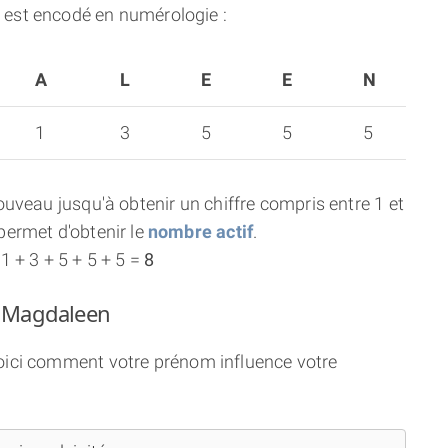
est encodé en numérologie :
A
L
E
E
N
1
3
5
5
5
uveau jusqu'à obtenir un chiffre compris entre 1 et
ermet d'obtenir le
nombre actif
.
 + 3 + 5 + 5 + 5 =
8
m Magdaleen
voici comment votre prénom influence votre