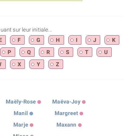
nt sur leur initiale...
E
F
G
H
I
J
K
P
Q
R
S
T
U
W
X
Y
Z
Maëly-Rose
Maëva-Joy
Manil
Margreet
Marje
Maxann