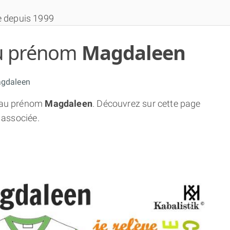
e depuis 1999
 du prénom
Magdaleen
gdaleen
au prénom
Magdaleen
. Découvrez sur cette page
THÈME GRATUIT
 associée.
THÈME NUMÉROLOGIQUE APPROFONDI
THÈME TEMPOREL
NUMÉROSCOPE