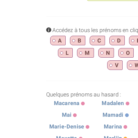
info
Accédez à tous les prénoms en cliqua
A
B
C
D
L
M
N
O
V
Quelques prénoms au hasard :
Macarena
Madalen
Mai
Mamadi
Marie-Denise
Marina