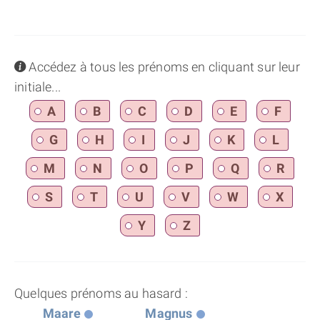
info
Accédez à tous les prénoms en cliquant sur leur
initiale...
A
B
C
D
E
F
G
H
I
J
K
L
M
N
O
P
Q
R
S
T
U
V
W
X
Y
Z
Quelques prénoms au hasard :
Maare
Magnus