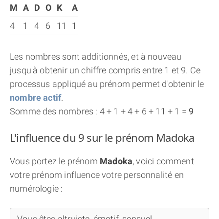
M
A
D
O
K
A
4
1
4
6
11
1
Les nombres sont additionnés, et à nouveau
jusqu'à obtenir un chiffre compris entre 1 et 9. Ce
processus appliqué au prénom permet d'obtenir le
nombre actif
.
Somme des nombres : 4 + 1 + 4 + 6 + 11 + 1 =
9
L'influence du 9 sur le prénom Madoka
Vous portez le prénom
Madoka
, voici comment
votre prénom influence votre personnalité en
numérologie :
Vous êtes altruiste, émotif, sensuel...