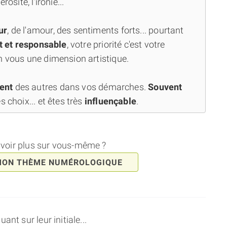
osité, l'ironie...
ur
, de l'amour, des sentiments forts... pourtant
t et responsable
, votre priorité c'est votre
n vous une dimension artistique.
ment
des autres dans vos démarches.
Souvent
s choix... et êtes très
influençable
.
avoir plus sur vous-même ?
MON THÈME NUMÉROLOGIQUE
nt sur leur initiale...