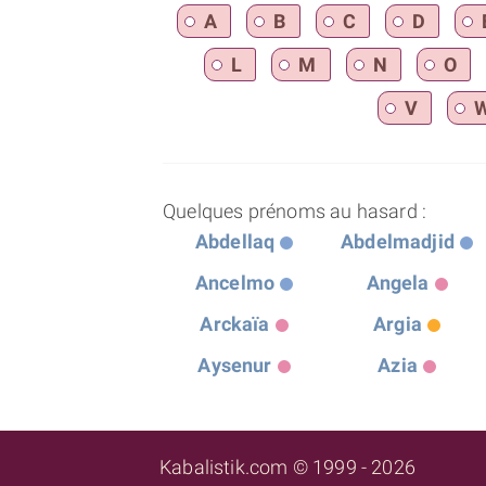
A
B
C
D
L
M
N
O
V
Quelques prénoms au hasard :
Abdellaq
Abdelmadjid
Ancelmo
Angela
Arckaïa
Argia
Aysenur
Azia
Kabalistik.com © 1999 - 2026