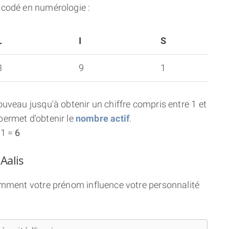
ncodé en numérologie :
L
I
S
3
9
1
uveau jusqu'à obtenir un chiffre compris entre 1 et
ermet d'obtenir le
nombre actif
.
 1 =
6
Aalis
comment votre prénom influence votre personnalité