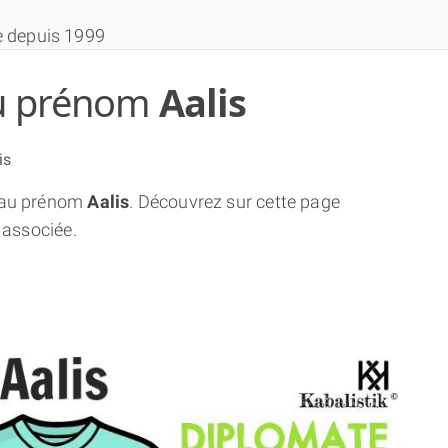
e depuis 1999
 du prénom
Aalis
is
au prénom
Aalis
. Découvrez sur cette page
THÈME GRATUIT
 associée.
THÈME NUMÉROLOGIQUE APPROFONDI
THÈME TEMPOREL
NUMÉROSCOPE