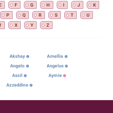
E
F
G
H
I
J
K
P
Q
R
S
T
U
W
X
Y
Z
Akshay
Amellia
Angelo
Angelus
Assil
Aymie
Azzeddine