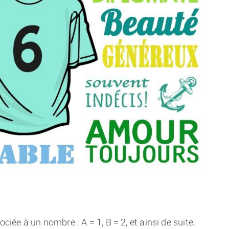
THÈME « DOUBLE JE »
APPRENDRE LA NUMÉROLOGIE
EXPLORER LA NUMÉROLOGIE
70.000 PRÉNOMS
(À PROPOS)
ciée à un nombre : A = 1, B = 2, et ainsi de suite.