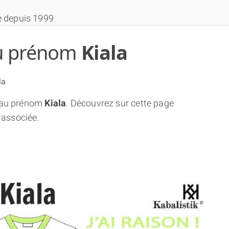
e depuis 1999
 du prénom
Kiala
la
au prénom
Kiala
. Découvrez sur cette page
THÈME GRATUIT
 associée.
THÈME NUMÉROLOGIQUE APPROFONDI
THÈME TEMPOREL
NUMÉROSCOPE