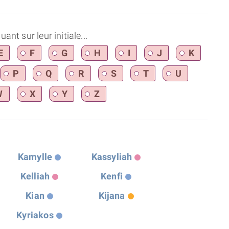
nt sur leur initiale...
E
F
G
H
I
J
K
P
Q
R
S
T
U
W
X
Y
Z
Kamylle
Kassyliah
Kelliah
Kenfi
Kian
Kijana
Kyriakos