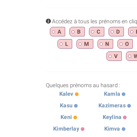
info
Accédez à tous les prénoms en cliqua
A
B
C
D
L
M
N
O
V
Quelques prénoms au hasard :
Kalev
Kamla
Kasu
Kazimeras
Keni
Keylina
Kimberlay
Kimva