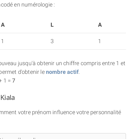
ncodé en numérologie :
A
L
A
1
3
1
uveau jusqu'à obtenir un chiffre compris entre 1 et
ermet d'obtenir le
nombre actif
.
+ 1 =
7
Kiala
comment votre prénom influence votre personnalité