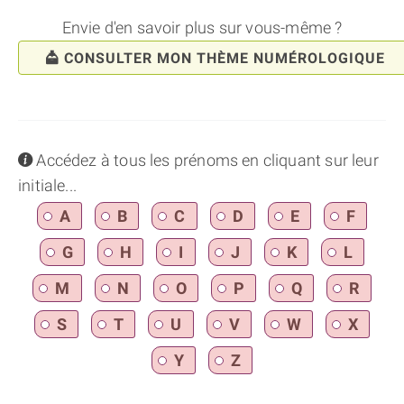
Envie d'en savoir plus sur vous-même ?
CONSULTER MON THÈME NUMÉROLOGIQUE
info
Accédez à tous les prénoms en cliquant sur leur
initiale...
A
B
C
D
E
F
G
H
I
J
K
L
M
N
O
P
Q
R
S
T
U
V
W
X
Y
Z