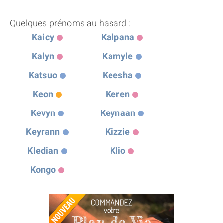
Quelques prénoms au hasard :
Kaicy
Kalpana
Kalyn
Kamyle
Katsuo
Keesha
Keon
Keren
Kevyn
Keynaan
Keyrann
Kizzie
Kledian
Klio
Kongo