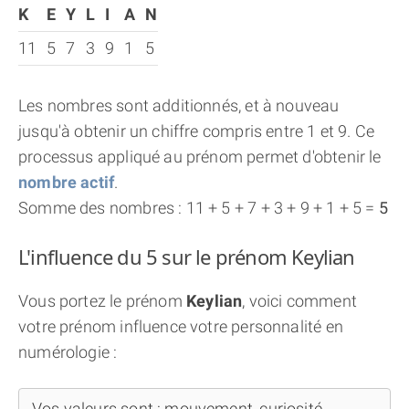
K
E
Y
L
I
A
N
11
5
7
3
9
1
5
Les nombres sont additionnés, et à nouveau
jusqu'à obtenir un chiffre compris entre 1 et 9. Ce
processus appliqué au prénom permet d'obtenir le
nombre actif
.
Somme des nombres : 11 + 5 + 7 + 3 + 9 + 1 + 5 =
5
L'influence du 5 sur le prénom Keylian
Vous portez le prénom
Keylian
, voici comment
votre prénom influence votre personnalité en
numérologie :
Vos valeurs sont : mouvement, curiosité,