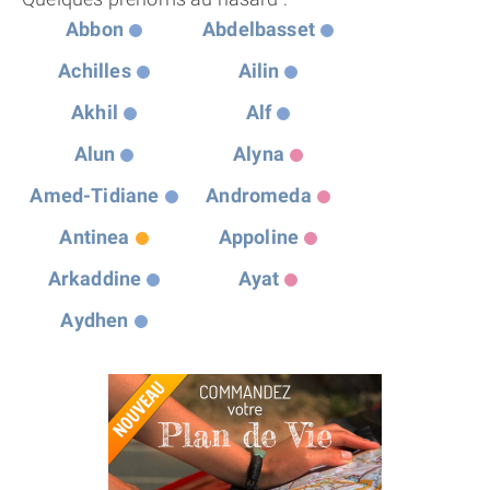
Abbon
Abdelbasset
Achilles
Ailin
Akhil
Alf
Alun
Alyna
Amed-Tidiane
Andromeda
Antinea
Appoline
Arkaddine
Ayat
Aydhen