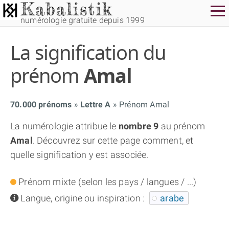
numérologie gratuite depuis 1999
La signification du
prénom
Amal
70.000 prénoms
Lettre A
Prénom Amal
THÈME GRATUIT
La numérologie attribue le
nombre 9
au prénom
Amal
. Découvrez sur cette page comment, et
THÈME NUMÉROLOGIQUE APPROFONDI
quelle signification y est associée.
THÈME TEMPOREL
Prénom mixte (selon les pays / langues / ...)
info
Langue, origine ou inspiration :
arabe
NUMÉROSCOPE