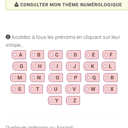
CONSULTER MON THÈME NUMÉROLOGIQUE
info
Accédez à tous les prénoms en cliquant sur leur
initiale...
A
B
C
D
E
F
G
H
I
J
K
L
M
N
O
P
Q
R
S
T
U
V
W
X
Y
Z
Quelques prénoms au hasard :