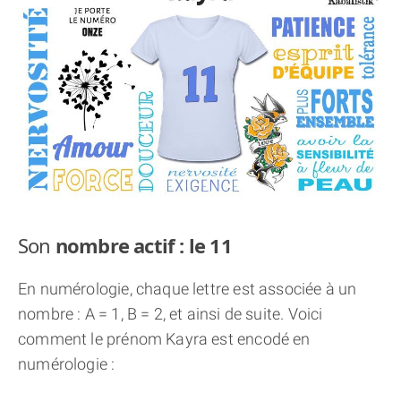
THÈME « DOUBLE JE »
APPRENDRE LA NUMÉROLOGIE
EXPLORER LA NUMÉROLOGIE
70.000 PRÉNOMS
(À PROPOS)
Son
nombre actif : le 11
En numérologie, chaque lettre est associée à un
nombre : A = 1, B = 2, et ainsi de suite. Voici
comment le prénom Kayra est encodé en
numérologie :