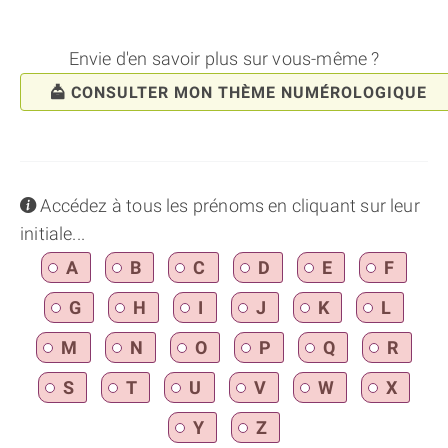
Envie d'en savoir plus sur vous-même ?
CONSULTER MON THÈME NUMÉROLOGIQUE
info
Accédez à tous les prénoms en cliquant sur leur
initiale...
A
B
C
D
E
F
G
H
I
J
K
L
M
N
O
P
Q
R
S
T
U
V
W
X
Y
Z