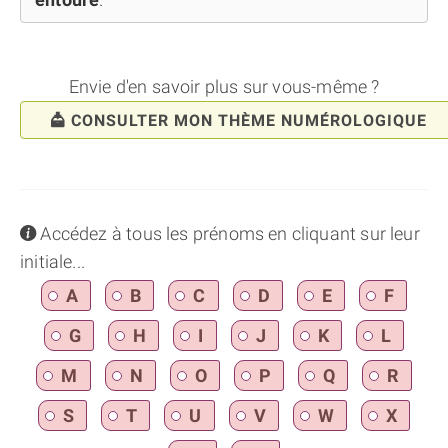
Envie d'en savoir plus sur vous-même ?
CONSULTER MON THÈME NUMÉROLOGIQUE
info
Accédez à tous les prénoms en cliquant sur leur
initiale...
A
B
C
D
E
F
G
H
I
J
K
L
M
N
O
P
Q
R
S
T
U
V
W
X