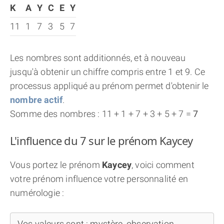
K
A
Y
C
E
Y
11
1
7
3
5
7
Les nombres sont additionnés, et à nouveau
jusqu'à obtenir un chiffre compris entre 1 et 9. Ce
processus appliqué au prénom permet d'obtenir le
nombre actif
.
Somme des nombres : 11 + 1 + 7 + 3 + 5 + 7 =
7
L'influence du 7 sur le prénom Kaycey
Vous portez le prénom
Kaycey
, voici comment
votre prénom influence votre personnalité en
numérologie :
Vos valeurs sont : mystère, observation,