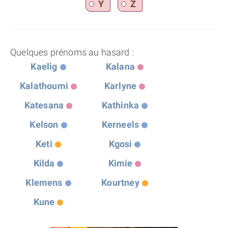
Y
Z
Quelques prénoms au hasard :
Kaelig
Kalana
Kalathoumi
Karlyne
Katesana
Kathinka
Kelson
Kerneels
Keti
Kgosi
Kilda
Kimie
Klemens
Kourtney
Kune