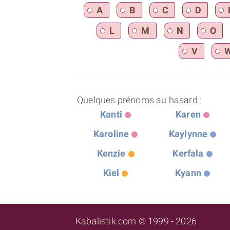
A
B
C
D
L
M
N
O
V
Quelques prénoms au hasard :
Kanti
Karen
Karoline
Kaylynne
Kenzie
Kerfala
Kiel
Kyann
Kabalistik.com © 1999 - 2026