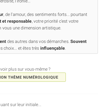
osité, l'ironie...
ur
, de l'amour, des sentiments forts... pourtant
t et responsable
, votre priorité c'est votre
n vous une dimension artistique.
ment
des autres dans vos démarches.
Souvent
s choix... et êtes très
influençable
.
avoir plus sur vous-même ?
MON THÈME NUMÉROLOGIQUE
nt sur leur initiale...