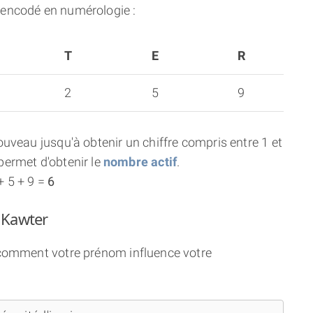
encodé en numérologie :
T
E
R
2
5
9
uveau jusqu'à obtenir un chiffre compris entre 1 et
ermet d'obtenir le
nombre actif
.
+ 5 + 9 =
6
 Kawter
i comment votre prénom influence votre