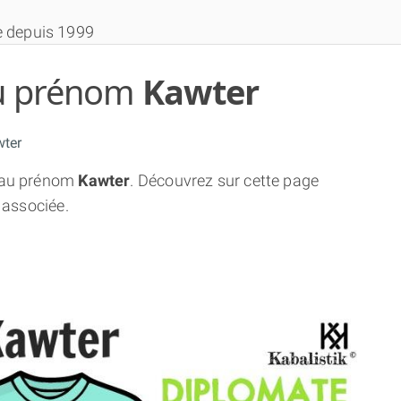
e depuis 1999
 du prénom
Kawter
ter
au prénom
Kawter
. Découvrez sur cette page
THÈME GRATUIT
 associée.
THÈME NUMÉROLOGIQUE APPROFONDI
THÈME TEMPOREL
NUMÉROSCOPE