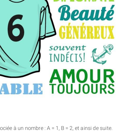
THÈME « DOUBLE JE »
APPRENDRE LA NUMÉROLOGIE
EXPLORER LA NUMÉROLOGIE
70.000 PRÉNOMS
(À PROPOS)
ciée à un nombre : A = 1, B = 2, et ainsi de suite.