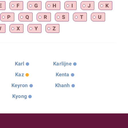
E
F
G
H
I
J
K
P
Q
R
S
T
U
W
X
Y
Z
Karl
Karlijne
Kaz
Kenta
Keyron
Khanh
Kyong