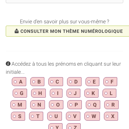
Envie d'en savoir plus sur vous-même ?
CONSULTER MON THÈME NUMÉROLOGIQUE
info
Accédez à tous les prénoms en cliquant sur leur
initiale...
A
B
C
D
E
F
G
H
I
J
K
L
M
N
O
P
Q
R
S
T
U
V
W
X
Y
Z