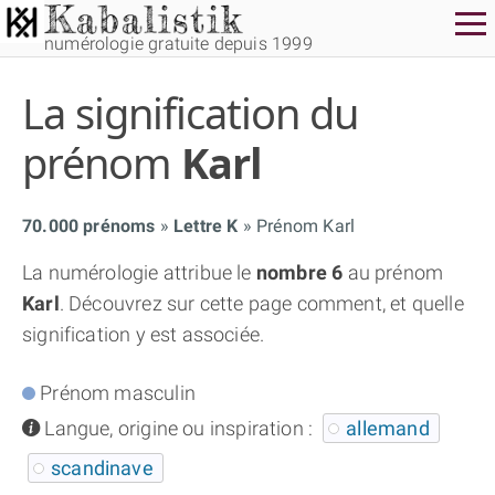
numérologie gratuite depuis 1999
La signification du
prénom
Karl
70.000 prénoms
Lettre K
Prénom Karl
THÈME GRATUIT
La numérologie attribue le
nombre 6
au prénom
Karl
. Découvrez sur cette page comment, et quelle
THÈME NUMÉROLOGIQUE APPROFONDI
signification y est associée.
THÈME TEMPOREL
Prénom masculin
info
Langue, origine ou inspiration :
allemand
NUMÉROSCOPE
scandinave