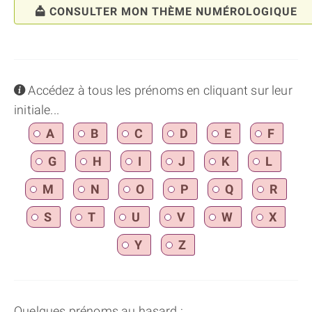
CONSULTER MON THÈME NUMÉROLOGIQUE
info
Accédez à tous les prénoms en cliquant sur leur
initiale...
A
B
C
D
E
F
G
H
I
J
K
L
M
N
O
P
Q
R
S
T
U
V
W
X
Y
Z
Quelques prénoms au hasard :