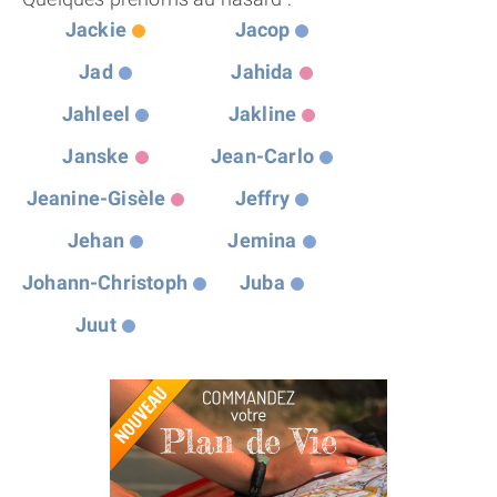
Jackie
Jacop
Jad
Jahida
Jahleel
Jakline
Janske
Jean-Carlo
Jeanine-Gisèle
Jeffry
Jehan
Jemina
Johann-Christoph
Juba
Juut