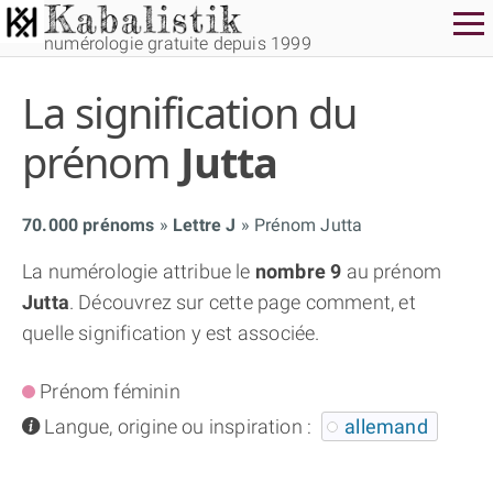
numérologie gratuite depuis 1999
La signification du
prénom
Jutta
70.000 prénoms
Lettre J
Prénom Jutta
THÈME GRATUIT
La numérologie attribue le
nombre 9
au prénom
Jutta
. Découvrez sur cette page comment, et
THÈME NUMÉROLOGIQUE APPROFONDI
quelle signification y est associée.
THÈME TEMPOREL
Prénom féminin
info
Langue, origine ou inspiration :
allemand
NUMÉROSCOPE