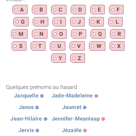
A
B
C
D
E
F
G
H
I
J
K
L
M
N
O
P
Q
R
S
T
U
V
W
X
Y
Z
Quelques prénoms au hasard :
Jacquelle
Jade-Madeleine
Janos
Jaumet
Jean-Hilaire
Jennifer-Meanleap
Jervis
Jézaële