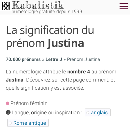
numérologie gratuite depuis 1999
La signification du
prénom
Justina
70.000 prénoms
Lettre J
Prénom Justina
THÈME GRATUIT
La numérologie attribue le
nombre 4
au prénom
Justina
. Découvrez sur cette page comment, et
THÈME NUMÉROLOGIQUE APPROFONDI
quelle signification y est associée.
THÈME TEMPOREL
Prénom féminin
info
Langue, origine ou inspiration :
anglais
NUMÉROSCOPE
Rome antique