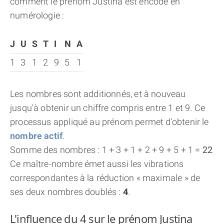
comment le prénom Justina est encodé en
numérologie :
J
U
S
T
I
N
A
1
3
1
2
9
5
1
Les nombres sont additionnés, et à nouveau
jusqu'à obtenir un chiffre compris entre 1 et 9. Ce
processus appliqué au prénom permet d'obtenir le
nombre actif
.
Somme des nombres : 1 + 3 + 1 + 2 + 9 + 5 + 1 =
22
Ce maître-nombre émet aussi les vibrations
correspondantes à la réduction « maximale » de
ses deux nombres doublés :
4
.
L'influence du 4 sur le prénom Justina