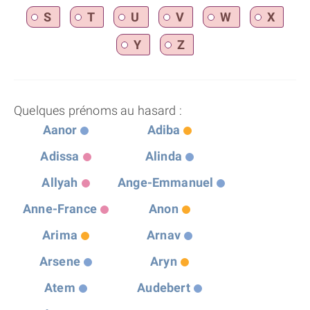
S
T
U
V
W
X
Y
Z
Quelques prénoms au hasard :
Aanor
Adiba
Adissa
Alinda
Allyah
Ange-Emmanuel
Anne-France
Anon
Arima
Arnav
Arsene
Aryn
Atem
Audebert