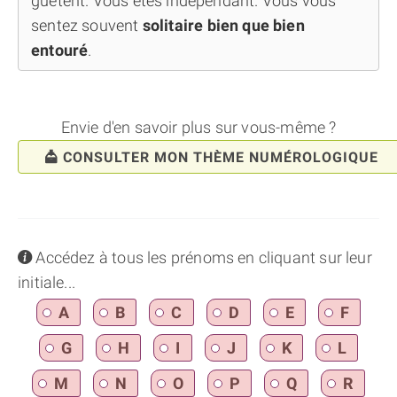
guêtent. Vous êtes indépendant. Vous vous
sentez souvent
solitaire bien que bien
entouré
.
Envie d'en savoir plus sur vous-même ?
CONSULTER MON THÈME NUMÉROLOGIQUE
info
Accédez à tous les prénoms en cliquant sur leur
initiale...
A
B
C
D
E
F
G
H
I
J
K
L
M
N
O
P
Q
R