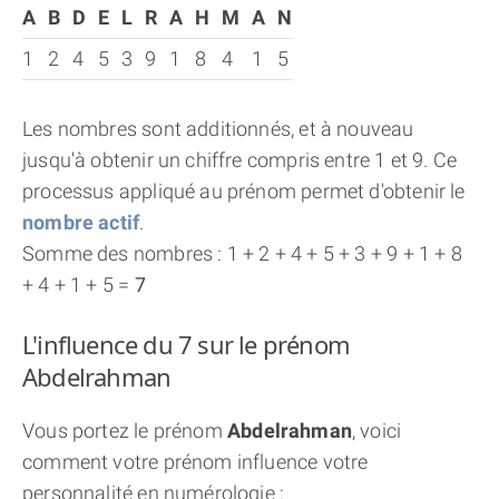
A
B
D
E
L
R
A
H
M
A
N
1
2
4
5
3
9
1
8
4
1
5
Les nombres sont additionnés, et à nouveau
jusqu'à obtenir un chiffre compris entre 1 et 9. Ce
processus appliqué au prénom permet d'obtenir le
nombre actif
.
Somme des nombres : 1 + 2 + 4 + 5 + 3 + 9 + 1 + 8
+ 4 + 1 + 5 =
7
L'influence du 7 sur le prénom
Abdelrahman
Vous portez le prénom
Abdelrahman
, voici
comment votre prénom influence votre
personnalité en numérologie :