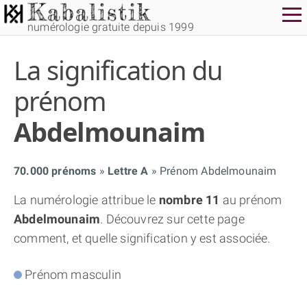
numérologie gratuite depuis 1999
La signification du
prénom
Abdelmounaim
THÈME GRATUIT
70.000 prénoms
Lettre A
Prénom Abdelmounaim
THÈME NUMÉROLOGIQUE APPROFONDI
La numérologie attribue le
nombre 11
au prénom
Abdelmounaim
. Découvrez sur cette page
THÈME TEMPOREL
comment, et quelle signification y est associée.
Prénom masculin
NUMÉROSCOPE