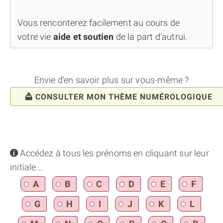
Vous renconterez facilement au cours de
votre vie
aide et soutien
de la part d'autrui.
Envie d'en savoir plus sur vous-même ?
CONSULTER MON THÈME NUMÉROLOGIQUE
info
Accédez à tous les prénoms en cliquant sur leur
initiale...
A
B
C
D
E
F
G
H
I
J
K
L