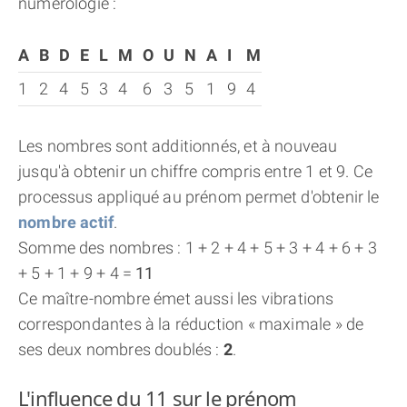
numérologie :
A
B
D
E
L
M
O
U
N
A
I
M
1
2
4
5
3
4
6
3
5
1
9
4
Les nombres sont additionnés, et à nouveau
jusqu'à obtenir un chiffre compris entre 1 et 9. Ce
processus appliqué au prénom permet d'obtenir le
nombre actif
.
Somme des nombres : 1 + 2 + 4 + 5 + 3 + 4 + 6 + 3
+ 5 + 1 + 9 + 4 =
11
Ce maître-nombre émet aussi les vibrations
correspondantes à la réduction « maximale » de
ses deux nombres doublés :
2
.
L'influence du 11 sur le prénom