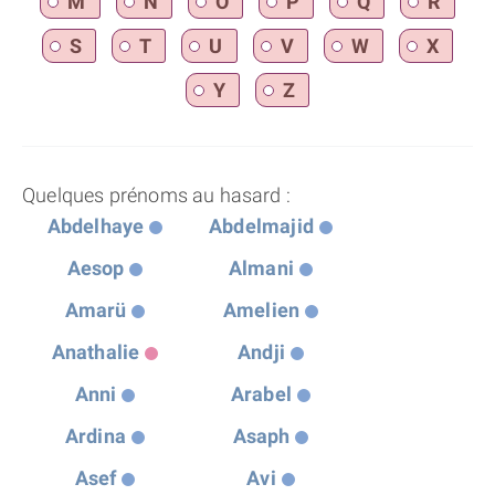
M
N
O
P
Q
R
S
T
U
V
W
X
Y
Z
Quelques prénoms au hasard :
Abdelhaye
Abdelmajid
Aesop
Almani
Amarü
Amelien
Anathalie
Andji
Anni
Arabel
Ardina
Asaph
Asef
Avi