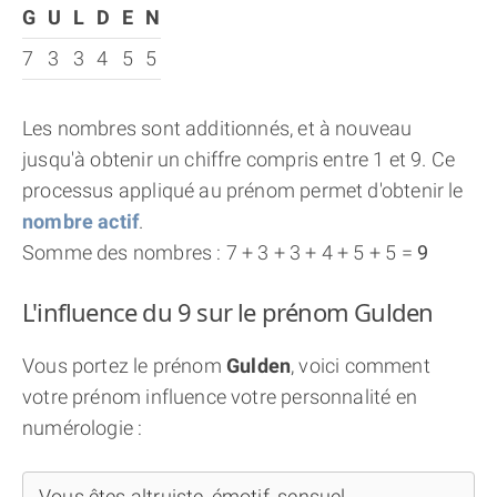
G
U
L
D
E
N
7
3
3
4
5
5
Les nombres sont additionnés, et à nouveau
jusqu'à obtenir un chiffre compris entre 1 et 9. Ce
processus appliqué au prénom permet d'obtenir le
nombre actif
.
Somme des nombres : 7 + 3 + 3 + 4 + 5 + 5 =
9
L'influence du 9 sur le prénom Gulden
Vous portez le prénom
Gulden
, voici comment
votre prénom influence votre personnalité en
numérologie :
Vous êtes altruiste, émotif, sensuel...