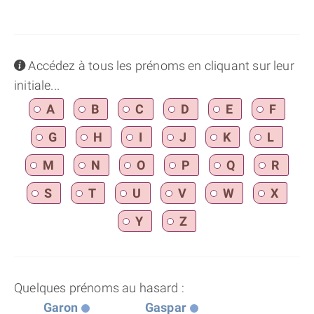
info
Accédez à tous les prénoms en cliquant sur leur
initiale...
A
B
C
D
E
F
G
H
I
J
K
L
M
N
O
P
Q
R
S
T
U
V
W
X
Y
Z
Quelques prénoms au hasard :
Garon
Gaspar