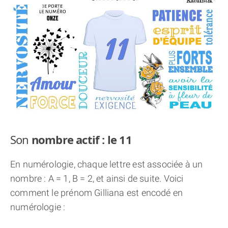
THÈME « DOUBLE JE »
APPRENDRE LA NUMÉROLOGIE
EXPLORER LA NUMÉROLOGIE
70.000 PRÉNOMS
(À PROPOS)
Son
nombre actif : le 11
En numérologie, chaque lettre est associée à un
nombre : A = 1, B = 2, et ainsi de suite. Voici
comment le prénom Gilliana est encodé en
numérologie :