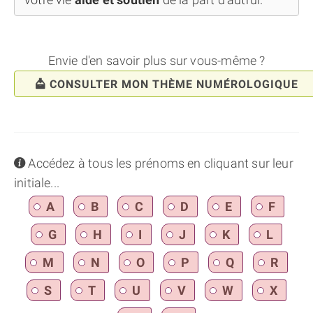
Envie d'en savoir plus sur vous-même ?
CONSULTER MON THÈME NUMÉROLOGIQUE
info
Accédez à tous les prénoms en cliquant sur leur
initiale...
A
B
C
D
E
F
G
H
I
J
K
L
M
N
O
P
Q
R
S
T
U
V
W
X