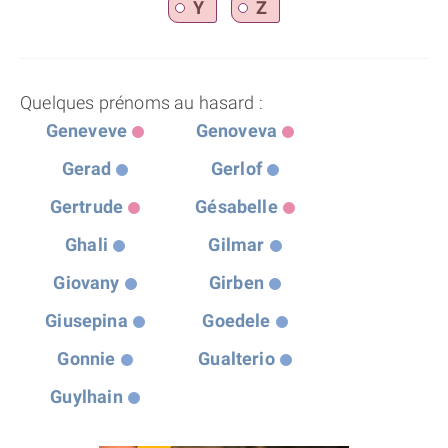
Y
Z
Quelques prénoms au hasard :
Geneveve
Genoveva
Gerad
Gerlof
Gertrude
Gésabelle
Ghali
Gilmar
Giovany
Girben
Giusepina
Goedele
Gonnie
Gualterio
Guylhain