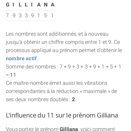
G
I
L
L
I
A
N
A
7
9
3
3
9
1
5
1
Les nombres sont additionnés, et à nouveau
jusqu'à obtenir un chiffre compris entre 1 et 9. Ce
processus appliqué au prénom permet d'obtenir le
nombre actif
.
Somme des nombres : 7 + 9 + 3 + 3 + 9 + 1 + 5 + 1
=
11
Ce maître-nombre émet aussi les vibrations
correspondantes à la réduction « maximale » de
ses deux nombres doublés :
2
.
L'influence du 11 sur le prénom Gilliana
Vous portez le prénom
Gilliana
, voici comment