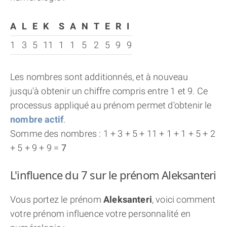
A
L
E
K
S
A
N
T
E
R
I
1
3
5
11
1
1
5
2
5
9
9
Les nombres sont additionnés, et à nouveau
jusqu'à obtenir un chiffre compris entre 1 et 9. Ce
processus appliqué au prénom permet d'obtenir le
nombre actif
.
Somme des nombres : 1 + 3 + 5 + 11 + 1 + 1 + 5 + 2
+ 5 + 9 + 9 =
7
L'influence du 7 sur le prénom Aleksanteri
Vous portez le prénom
Aleksanteri
, voici comment
votre prénom influence votre personnalité en