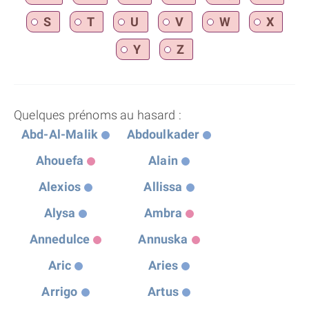
S
T
U
V
W
X
Y
Z
Quelques prénoms au hasard :
Abd-Al-Malik
Abdoulkader
Ahouefa
Alain
Alexios
Allissa
Alysa
Ambra
Annedulce
Annuska
Aric
Aries
Arrigo
Artus