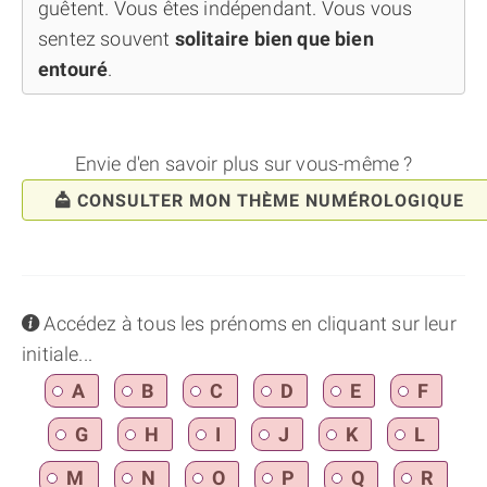
guêtent. Vous êtes indépendant. Vous vous
sentez souvent
solitaire bien que bien
entouré
.
Envie d'en savoir plus sur vous-même ?
CONSULTER MON THÈME NUMÉROLOGIQUE
info
Accédez à tous les prénoms en cliquant sur leur
initiale...
A
B
C
D
E
F
G
H
I
J
K
L
M
N
O
P
Q
R