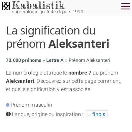
numérologie gratuite depuis 1999
La signification du
prénom
Aleksanteri
70.000 prénoms
Lettre A
Prénom Aleksanteri
THÈME GRATUIT
La numérologie attribue le
nombre 7
au prénom
Aleksanteri
. Découvrez sur cette page comment,
THÈME NUMÉROLOGIQUE APPROFONDI
et quelle signification y est associée.
THÈME TEMPOREL
Prénom masculin
info
Langue, origine ou inspiration :
finois
NUMÉROSCOPE