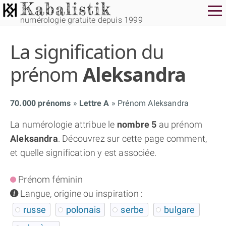
numérologie gratuite depuis 1999
La signification du
prénom
Aleksandra
70.000 prénoms
Lettre A
Prénom Aleksandra
THÈME GRATUIT
La numérologie attribue le
nombre 5
au prénom
Aleksandra
. Découvrez sur cette page comment,
THÈME NUMÉROLOGIQUE APPROFONDI
et quelle signification y est associée.
THÈME TEMPOREL
Prénom féminin
info
Langue, origine ou inspiration :
NUMÉROSCOPE
russe
polonais
serbe
bulgare