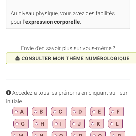
Au niveau physique, vous avez des facilités
pour l'
expression corporelle
.
Envie d'en savoir plus sur vous-même ?
CONSULTER MON THÈME NUMÉROLOGIQUE
info
Accédez à tous les prénoms en cliquant sur leur
initiale...
A
B
C
D
E
F
G
H
I
J
K
L
M
N
O
P
Q
R