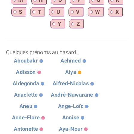
S
T
U
V
W
X
Y
Z
Quelques prénoms au hasard :
Aboubakr
Achmed
Adisson
Aiya
Aldegonda
Alfred-Nicolas
Anaclette
André-Nawarane
Aneu
Ange-Loïc
Anne-Flore
Annise
Antonette
Aya-Nour