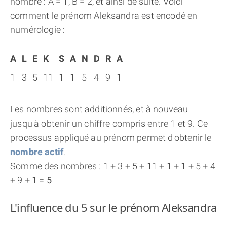
nombre : A = 1, B = 2, et ainsi de suite. Voici
comment le prénom Aleksandra est encodé en
numérologie :
A
L
E
K
S
A
N
D
R
A
1
3
5
11
1
1
5
4
9
1
Les nombres sont additionnés, et à nouveau
jusqu'à obtenir un chiffre compris entre 1 et 9. Ce
processus appliqué au prénom permet d'obtenir le
nombre actif
.
Somme des nombres : 1 + 3 + 5 + 11 + 1 + 1 + 5 + 4
+ 9 + 1 =
5
L'influence du 5 sur le prénom Aleksandra