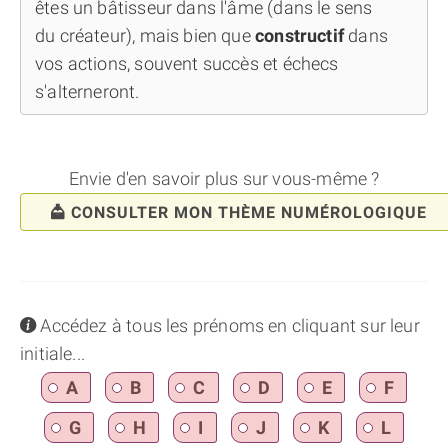
êtes un bâtisseur dans l'âme (dans le sens
du créateur), mais bien que
constructif
dans
vos actions, souvent succès et échecs
s'alterneront.
Envie d'en savoir plus sur vous-même ?
CONSULTER MON THÈME NUMÉROLOGIQUE
info
Accédez à tous les prénoms en cliquant sur leur
initiale...
A
B
C
D
E
F
G
H
I
J
K
L