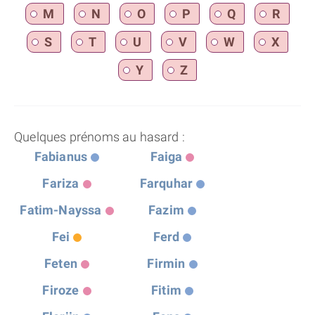
M
N
O
P
Q
R
S
T
U
V
W
X
Y
Z
Quelques prénoms au hasard :
Fabianus
Faiga
Fariza
Farquhar
Fatim-Nayssa
Fazim
Fei
Ferd
Feten
Firmin
Firoze
Fitim