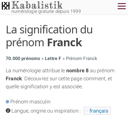
numérologie gratuite depuis 1999
La signification du
prénom
Franck
70.000 prénoms
Lettre F
Prénom Franck
THÈME GRATUIT
La numérologie attribue le
nombre 8
au prénom
Franck
. Découvrez sur cette page comment, et
THÈME NUMÉROLOGIQUE APPROFONDI
quelle signification y est associée.
THÈME TEMPOREL
Prénom masculin
info
Langue, origine ou inspiration :
français
NUMÉROSCOPE