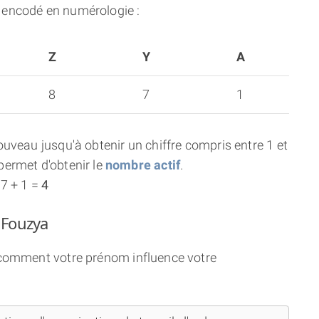
 encodé en numérologie :
Z
Y
A
8
7
1
uveau jusqu'à obtenir un chiffre compris entre 1 et
ermet d'obtenir le
nombre actif
.
 7 + 1 =
4
 Fouzya
i comment votre prénom influence votre