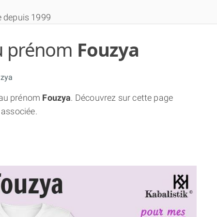
e depuis 1999
 du prénom
Fouzya
uzya
au prénom
Fouzya
. Découvrez sur cette page
THÈME GRATUIT
 associée.
THÈME NUMÉROLOGIQUE APPROFONDI
THÈME TEMPOREL
NUMÉROSCOPE