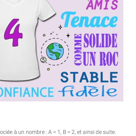
THÈME « DOUBLE JE »
APPRENDRE LA NUMÉROLOGIE
EXPLORER LA NUMÉROLOGIE
70.000 PRÉNOMS
(À PROPOS)
ciée à un nombre : A = 1, B = 2, et ainsi de suite.