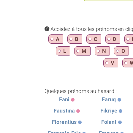
info
Accédez à tous les prénoms en cliqua
A
B
C
D
L
M
N
O
V
Quelques prénoms au hasard :
Fani
Faruq
Faustina
Fikriye
Florentius
Folant