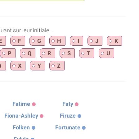
nt sur leur initiale...
E
F
G
H
I
J
K
P
Q
R
S
T
U
W
X
Y
Z
Fatime
Faty
Fiona-Ashley
Firuze
Folken
Fortunate